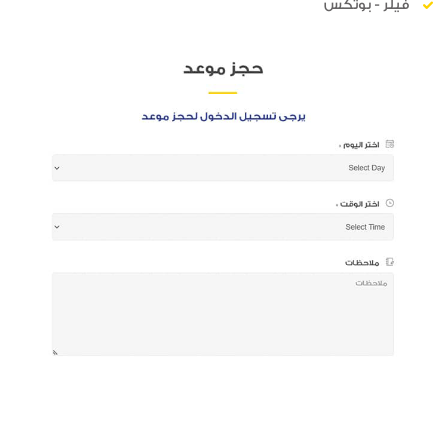
فيلر - بوتكس