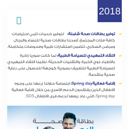
2018
توفير بطاقات صحة شاملة:
لتوفير خدمات تلبي احتياجات
كافة فئات المجتمع، أصدرنا بطاقات صحية للنساء والرجال
ومرضى السكري، تتضمن استشارات طبية وفحوصات متكاملة.
اللقاء التمهيدي للسياحة الطبية:
لما كانت سوريا زاخرة
بالأطباء ذوي الخبرة، والتقنيات الحديثة، نظمنا اللقاء التمهيدي
للسياحة الطبية للتعريف بسورية كوجهة للحصول على رعاية
صحية متقدمة.
إقامة فعاليةSpring day
:
ابتسامة حاولنا زرعها على وجوه
الأطفال الذين يفتقدون الدعم الأسري من خلال إقامة فعالية
Spring day، التي عاد ريعها لدعم قرى الأطفال SOS.