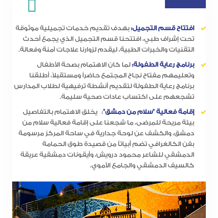
افتتاح قسم التجميل:
بهدف تقديم خدمات تجميلية موثوقة
تحت إشراف طبي، افتتحنا قسم التجميل الذي يجمع أحدث
التقنيات والخبرات الطبية، ليقدم لزوارنا علاجات آمنة وفعالة.
برنامج رعاية الطفولة:
لما كان الاهتمام بصحة الأطفال
وتعليمهم مفتاح نجاح المجتمع حاضراً ومستقبلاً، أطلقنا
برنامج رعاية الطفولة لتقديم أنشطة ترفيهية لطلاب المدارس
تشجعهم على اكتساب عادات صحية سليمة.
إقامة فعالية "سلام من دمشق"
: يخلق الاهتمام بالتفاصيل
بيئة مريحة للمرضى، ما شجعنا على إقامة فعالية سلام من
دمشق، والكشف عن لوحة جدارية في ساحة المركز مرسومة
بفن الكالغرافي تضم أبياتاً من قصيدة طوق الحمامة
الدمشقي للشاعر محمود درويش، وأيقونات دمشقية عريقة
كالسيف الدمشقي والجامع الأموي.