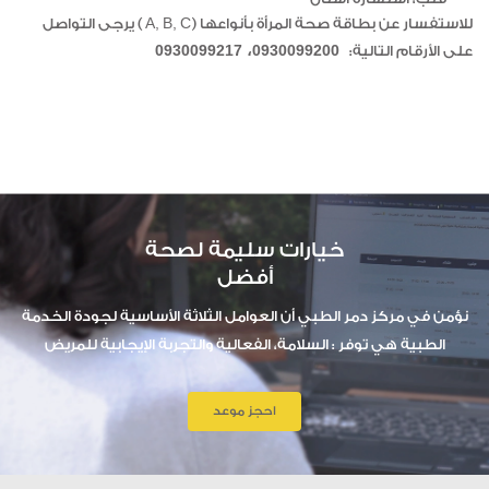
للاستفسار عن بطاقة صحة المرأة بأنواعها (A, B, C ) يرجى التواصل
0930099200، 0930099217
على الأرقام التالية:
خيارات سليمة لصحة
أفضل
نؤمن في مركز دمر الطبي أن العوامل الثلاثة الأساسية لجودة الخدمة
الطبية هي توفر : السلامة، الفعالية والتجربة الإيجابية للمريض
احجز موعد