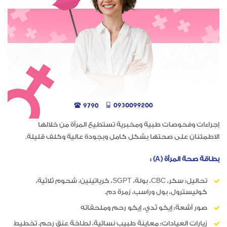
إجراءات وفحوصات طبية ومخبرية تستطيع المرأة من خلالها
الاطمئنان على صحتها بشكل كامل وبجودة عالية وكلف قليلة.
بطاقة صحة المرأة (A) :
تحاليل: سكر، CBC، بولة، SGPT، كرياتينين، شحوم ثلاثية،
كوليسترول، بول وراسب، زمرة دم.
صور أشعة: إيكو ثدي، إيكو رحم وملحقاته
زيارات العيادات: معاينة طبيب نسائية، لطاخة عنق رحم، تخطيط