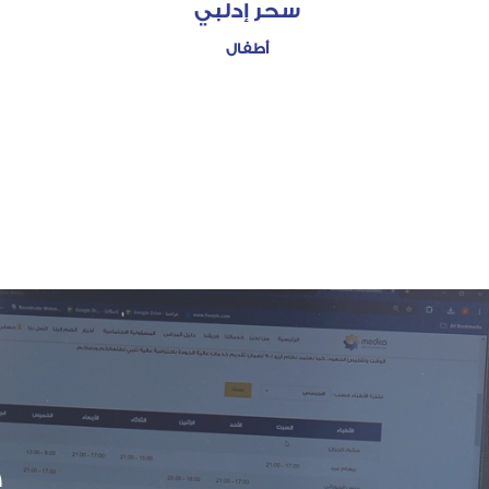
سحر إدلبي
أطفال
خ