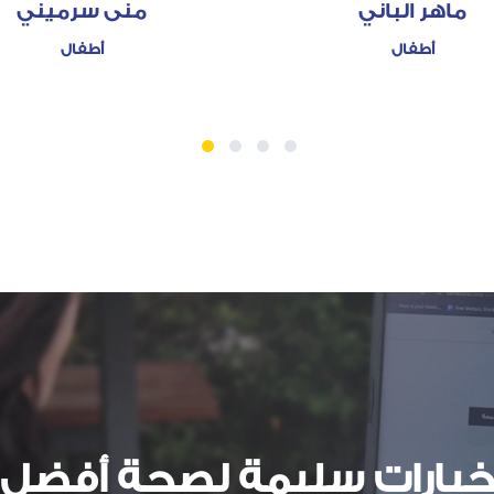
ماهر الباني
منى سرميني
أطفال
أطفال
1
2
3
4
يارات سليمة لصحة أفضل