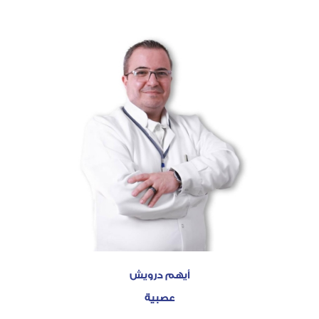
أيهم درويش
عصبية