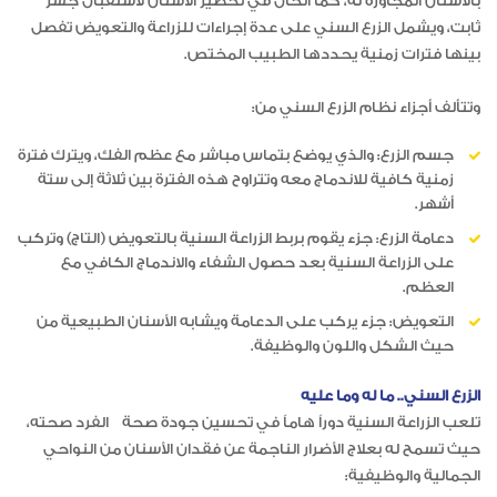
بالأسنان المجاورة له، كما الحال في تحضير الأسنان لاستقبال جسر
ثابت، ويشمل الزرع السني على عدة إجراءات للزراعة والتعويض تفصل
بينها فترات زمنية يحددها الطبيب المختص.
وتتألف أجزاء نظام الزرع السني من:
جسم الزرع: والذي يوضع بتماس مباشر مع عظم الفك، ويترك فترة
زمنية كافية للاندماج معه وتتراوح هذه الفترة بين ثلاثة إلى ستة
أشهر.
دعامة الزرع: جزء يقوم بربط الزراعة السنية بالتعويض (التاج) وتركب
على الزراعة السنية بعد حصول الشفاء والاندماج الكافي مع
العظم.
التعويض: جزء يركب على الدعامة ويشابه الأسنان الطبيعية من
حيث الشكل واللون والوظيفة.
الزرع السني.. ما له وما عليه
تلعب الزراعة السنية دوراً هاماً في تحسين جودة صحة الفرد صحته،
حيث تسمح له بعلاج الأضرار الناجمة عن فقدان الأسنان من النواحي
الجمالية والوظيفية: