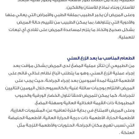
للأسنان وبناء نماذج للأسنان والفكين.
وعلى المريض أن يخبر الطبيب بملفه الطبي والأمراض التي يعاني منها
والأدوية التي يتناولها، بما يمكن الطبيب من تقييم حالة المريض
بشكل صحيح واتخاذ ما يلزم لمساعدة المريض على تفادي أي تبعات
للعملية.
الطعام المناسب ما بعد الزرع السني
من الطبيعي أن تتأثر عملية المضغ لدى المريض بشكل مؤقت بعد
إجراء عملية الزرع السني، وهو ما يتطلب اتباع نظام غذائي قائم على
الأطعمة اللينة لمدة أسبوعين بعد إجراء الجراحة، حيث يجب على
المريض الالتزام بوجبات سائلة غنية بالكالسيوم خلال اليومين التاليين
للجراحة، كما يمكن للمريض لاحقاً تناول الخضار الورقية والحبوب
المطبوخة ذات القيمة الغذائية العالية وسهلة المضغ.
وعلى المريض الامتناع في بداية فترة تعافيه عن: المشروبات الغازية،
الأطعمة الحارة، الأطعمة ذات درجة الحرارة العالية، الأطعمة الحامضة
التي تسبب تهيج مكان الجراحة، الحلويات والأطعمة اللزجة مثل
العلكة .