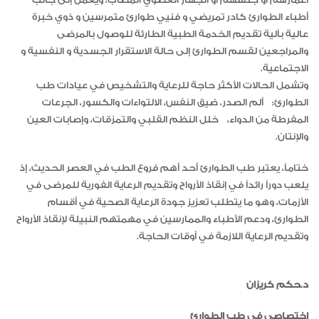
أطباء الطوارئ كادر تمريضي و فنيي طوارئ متمرسين و ذوي خبرة
عالية بآلية تقديم الخدمة الطبية الطارئة للوصول بالمرضى
والمراجعين لقسم الطوارئ إلى حالة الاستقرار الجسدية و النفسية و
الاجتماعية.
وتشمل الحالات الأكثر حاجة للرعاية والتشخيص في عيادات طب
الطوارئ: ألم الصدر، ضيق النفس، الالتواءات والكسور، الجرعات
المفرطة من الدواء، خلل النظم القلبي والتمزقات، وإصابات العين
والإنتان.
ختاماً، يعتبر طب الطوارئ أحد أهم فروع الطب في العصر الحديث، إذ
يلعب دوراً رائداً في إنقاذ الأرواح وتقديم الرعاية الفورية للمرضى في
الأزمات، وهو ما يتطلب تعزيز جودة الرعاية الصحية في أقسام
الطوارئ، ودعم الأطباء والممارسين في مهمتهم النبيلة لإنقاذ الأرواح
وتقديم الرعاية اللازمة في أوقات الحاجة.
د.حكم كريزان
اختصاصي في طب الطوارئ