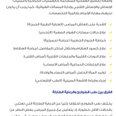
واسعة بالطرق العلاجية المتقدمة كالعمليات الجراحية وعمليات
الإنعاش والإنعاش القلبي وإدارة المسالك الهوائية، كما يجب أن يكون
لديهم مهارة الإلمام بغالبية التخصصات:
القدرة على إنعاش المرضى (العناية الطبية الحرجة)
علاج حالات مسارات الهواء الصعبة (التخدير)
خياطة الجروح الخطيرة (جراحة تجميلية)
علاج كسور العظام واختلال أماكن المفاصل (جراحة العظام)
علاج النوبات القلبية والجلطات القلبية (أمراض القلب)
علاج الجلطات الدماغية (أمراض الأعصاب)
توليد المرأة الحامل (أمراض النساء والولادة).
إجراء وقراءة الأشعة السينية (الطب الإشعاعي)
الفرق بين طب الطوارئ والرعاية الطارئة
يختلف طب الطوارئ اختلافاً كلياً عن الرعاية الطارئة التي تعتني
بالحالات الأقل خطورة، إذ يتعامل مع جميع المرضى بغض النظر عن
أعمارهم أو جنسهم أو الجهاز العضوي المصاب، ويعمل إلى جانب