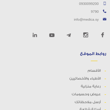
0930099200
9790
info@medica.sy
روابط الموقع
الأقسام
الأطباء والأخصائيين
رعاية منزلية
عروض وحسومات
أرسل ملاحظاتك
أسئلة شائعة