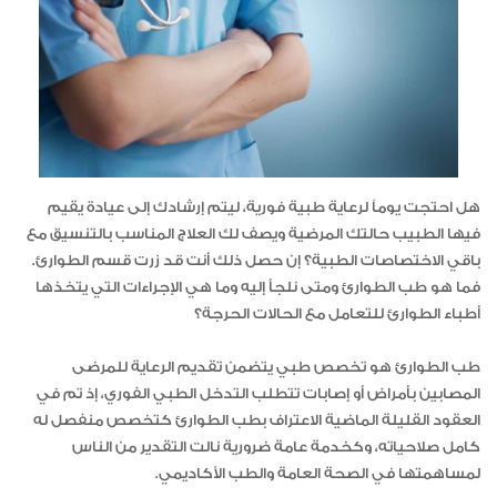
هل احتجت يوماً لرعاية طبية فورية، ليتم إرشادك إلى عيادة يقيم
فيها الطبيب حالتك المرضية ويصف لك العلاج المناسب بالتنسيق مع
باقي الاختصاصات الطبية؟ إن حصل ذلك أنت قد زرت قسم الطوارئ.
فما هو طب الطوارئ ومتى نلجأ إليه وما هي الإجراءات التي يتخذها
أطباء الطوارئ للتعامل مع الحالات الحرجة؟
طب الطوارئ هو تخصص طبي يتضمن تقديم الرعاية للمرضى
المصابين بأمراض أو إصابات تتطلب التدخل الطبي الفوري، إذ تم في
العقود القليلة الماضية الاعتراف بطب الطوارئ كتخصص منفصل له
كامل صلاحياته، وكخدمة عامة ضرورية نالت التقدير من الناس
لمساهمتها في الصحة العامة والطب الأكاديمي.