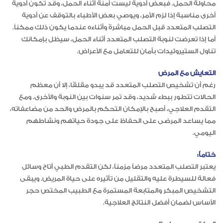
محاولة الحمل. فبعض أدوية ليست آمنة أثناء الحمل، وقد تكون أدوية
أخرى مناسبة إذا لزم الأمر، ويوصي بعض الأطباء بالتوقف عن أدوية
التصلب المتعدد قبل الحمل مباشرةً وأثناءه عندما يكون ذلك ممكناً.
أما إذا تعرضتِ لنوبة التصلب المتعدد أثناء الحمل، سيظل بإمكانك
تناول الستيروئيدات بأمان للتعامل مع الأعراض.
التعايش مع المرض
رغم أن تشخيص التصلب المتعدد قد يبدو مقلقًا، إلا أن معظم
الحالات تتطور ببطء شديد، وقد تمر سنوات بين النوبة والأخرى. ومع
التقدم العلاجي، أصبح بالإمكان التحكم بالمرض والحد من مضاعفاته،
مما يساعد المرضى على الحفاظ على جودة حياتهم ونشاطهم
اليومي.
ختاماً:
يعتبر التصلب المتعدد مرضاً مزمناً، لكن التقدم الطبي أتاح وسائل
فعالة للسيطرة عليه والتقليل من تأثيره على حياة المريض. ويبقى
التشخيص المبكر والمتابعة المستمرة مع الطبيب المختص حجر
الأساس لضمان أفضل النتائج العلاجية.