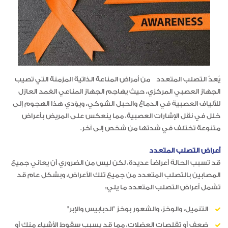
يُعدّ التصلب المتعدد من أمراض المناعة الذاتية المزمنة التي تصيب
الجهاز العصبي المركزي، حيث يهاجم الجهاز المناعي الغمد العازل
للألياف العصبية في الدماغ والحبل الشوكي، ويؤدي هذا الهجوم إلى
خلل في نقل الإشارات العصبية، مما ينعكس على المريض بأعراض
متنوعة تختلف في شدتها من شخص إلى آخر.
أعراض التصلب المتعدد
قد تسبب الحالة أعراضاً عديدة، لكن ليس من الضروري أن يعاني جميع
المصابين بالتصلب المتعدد من جميع تلك الأعراض، وبشكل عام قد
تشمل أعراض التصلب المتعدد ما يلي:
التنميل، والوخز، والشعور بوخز "الدبابيس والإبر"
ضعف أو تقلصات العضلات، مما قد يسبب سقوط الأشياء منك أو