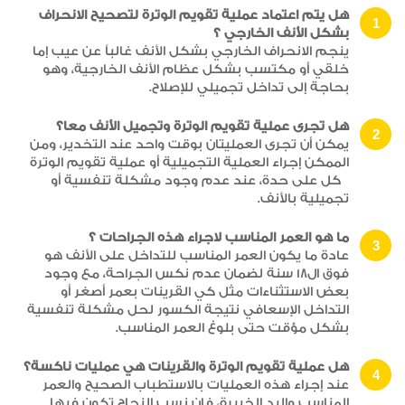
هل يتم اعتماد عملية تقويم الوترة لتصحيح الانحراف
بشكل الأنف الخارجي ؟
ينجم الانحراف الخارجي بشكل الأنف غالباً عن عيب إما
خلقي أو مكتسب بشكل عظام الأنف الخارجية، وهو
بحاجة إلى تداخل تجميلي للإصلاح.
هل تجرى عملية تقويم الوترة وتجميل الأنف معا؟
يمكن أن تجرى العمليتان بوقت واحد عند التخدير، ومن
الممكن إجراء العملية التجميلية أو عملية تقويم الوترة
كل على حدة، عند عدم وجود مشكلة تنفسية أو
تجميلية بالأنف.
ما هو العمر المناسب لاجراء هذه الجراحات ؟
عادة ما يكون العمر المناسب للتداخل على الأنف هو
فوق ال18 سنة لضمان عدم نكس الجراحة، مع وجود
بعض الاستثناءات مثل كي القرينات بعمر أصغر أو
التداخل الإسعافي نتيجة الكسور لحل مشكلة تنفسية
بشكل مؤقت حتى بلوغ العمر المناسب.
هل عملية تقويم الوترة والقرينات هي عمليات ناكسة؟
عند إجراء هذه العمليات بالاستطباب الصحيح والعمر
المناسب واليد الخبيرة، فإن نسب النجاح تكون فيها