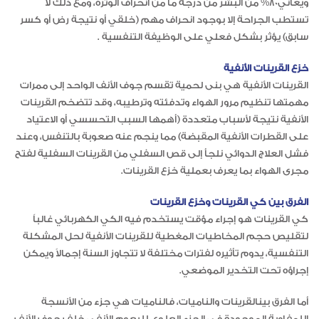
ويعاني80% من البشر من درجة ما من انحراف الوترة، ومع ذلك لا
تستطب الجراحة إلا بوجود انحراف مهم (خلقي أو نتيجة رض أو كسر
سابق) يؤثر بشكل فعلي على الوظيفة التنفسية .
خزع القرينات الأنفية
القرينات الأنفية هي بنى لحمية تقسم جوف الأنف الواحد إلى ممرات
مهمتها تنظيم مرور الهواء وتدفئته وترطيبه، وقد تتضخم القرينات
الأنفية نتيجة لأسباب متعددة (أهمها السبب التحسسي أو الاعتياد
على القطرات الأنفية المقبضة) مما ينجم عنه صعوبة بالتنفس، وعند
فشل العلاج الدوائي نلجأ إلى قص السفلي من القرينات السفلية لفتح
مجرى الهواء بما يعرف بعملية خزع القرينات.
الفرق بين كي القرينات وخزع القرينات
كي القرينات هو إجراء مؤقت يستخدم فيه الكي الكهربائي غالباً
لتقليص حجم المخاطيات المغطية للقرينات الأنفية لحل المشكلة
التنفسية، يدوم تأثيره لفترات مختلفة لا تتجاوز السنة إجمالاً ويمكن
إجراؤه تحت التخدير الموضعي.
أما الفرق بينالقرينات والناميات، فالناميات هي جزء من الأنسجة
اللمفاوية الموجودة في الجزء العلوي للبعوم الأنفي خلف جوف الأنف،