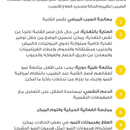
الطبيب لتقييم الحالة وتحديد العلاج الأنسب:
معالجة السبب المرضي
لقصر القامة
العناية بالتغذية:
في حال كان قصر القامة ناتجاً عن
نقص التغذية، يمكن تحسين الوضع من خلال توفير
تغذية كافية ومتوازنة تحوي البروتينات كالبيض
والحليب ومشتقاته واللحوم، وإعطاء الفيتامينات
والمعادن عن طريق الخضار والفواكه والحبوب
متابعة طبية دورية:
يجب على الأهل متابعة نمو
أطفالهم قصار القامة عند الطبيب بانتظام لمراقبة
النمو وإجراء ما يلزم من تدخلات باكراً ما أمكن.
الدعم النفسي:
لمساعدة الطفل على التعامل مع
الضغوطات النفسية.
ممارسة الفعالية الحركية والنوم المبكر
العلاج بهرمونات النمو:
في بعض الحالات، يمكن
استخدام هرمونات النمو (مثل هرمون النمو البشري)