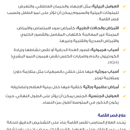
العوامل البيئية:
مثل الإجهاد والحرمان العاطفي، والتعرض
للملوثات البيئية والسموم يمكن أن تؤثر على نمو الطفل وتسبب
قصر القامة .
الأمراض والحالات الطبية:
كأمراض سوء الامتصاص والأمراض
المزمنة غير المعالجة كالتهاب المفاصل والقصور الكلوي
والأمراض الصدرية والقلبية وغيرها.
أسباب هرمونية:
قصور الغدة الدرقية أو نقص نشاطها وزيادة
الكورتيزول بالدم واضرابات الكلس نقص هرمون النمو البشري(
(HGH.
أسباب مورثيه
فيها خلل خلقي بالصبغيات مثل متلازمة داون
ومتلازمة تورنر.
أمراض عظمية وراثية
خلقية فيها خلل ببنية العظم وغضاريفه
العوامل الجنسية
: الجنس يمكن أن يؤثر على الطول النهائي، حيث
يكون الذكور في المتوسط أطول من النساء.
علاج قصر القامة
يُحدد العلاج المناسب لقصر القامة بناءً على التشخيص الدقيق للحالة
وعلى عمر الطفل وعلى العوامل الفردية لكل مريض. إذ يجب استشارة