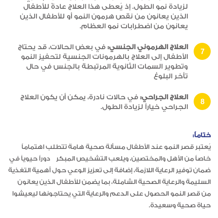
لزيادة نمو الطول. إذ يُعطى هذا العلاج عادةً للأطفال
الذين يعانون من نقص هرمون النمو أو للأطفال الذين
يعانون من اضطرابات نمو العظام.
العلاج الهرموني الجنسي:
في بعض الحالات، قد يحتاج
الأطفال إلى العلاج بالهرمونات الجنسية لتحفيز النمو
وتطوير السمات الثانوية المرتبطة بالجنس في حال
تأخر البلوغ
العلاج الجراحي:
في حالات نادرة، يمكن أن يكون العلاج
الجراحي خياراً لزيادة الطول.
ختاماً:
يُعتبر قصر النمو عند الأطفال مسألة صحية هامة تتطلب اهتماماً
خاصاً من الأهل والمختصين، ويلعب التشخيص المبكر دوراً حيوياُ في
ضمان توفير الرعاية اللازمة، إضافة إلى تعزيز الوعي حول أهمية التغذية
السليمة والرعاية الصحية الشاملة، بما يضمن للأطفال الذين يعانون
من قصر النمو الحصول على الدعم والرعاية التي يحتاجونها ليعيشوا
حياة صحية وسعيدة.