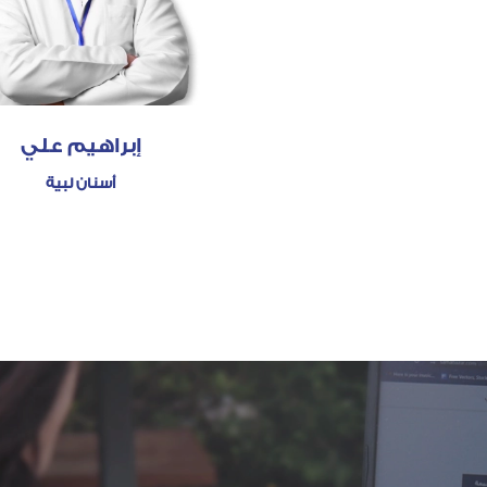
إبراهيم علي
أسنان لبية