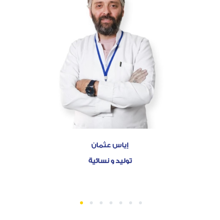
إياس عثمان
توليد و نسائية
1
2
3
4
5
6
7