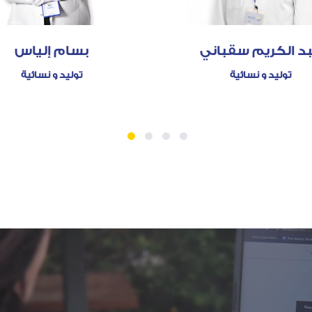
د الكريم سقباني
بسام إلياس
توليد و نسائية
توليد و نسائية
1
2
3
4