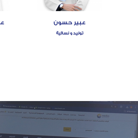
عبير حسون
عب
توليد و نسائية