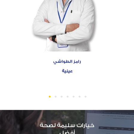
رامز الطواشي
عينية
1
2
3
4
5
6
7
خيارات سليمة لصحة
أفضل