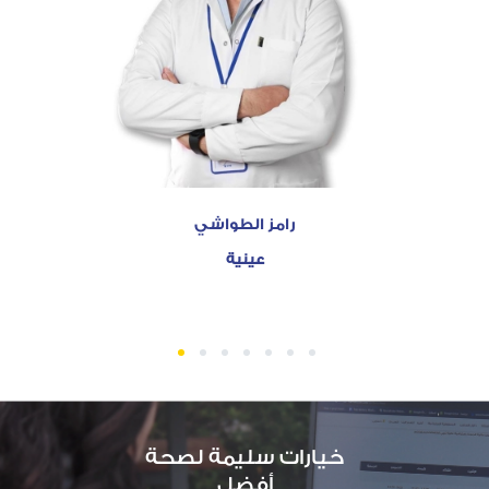
رامز الطواشي
عينية
1
2
3
4
5
6
7
خيارات سليمة لصحة
أفضل