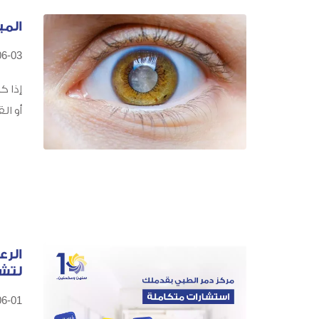
المي
06-03
إذا ك
أو ال
الرع
لتش
06-01