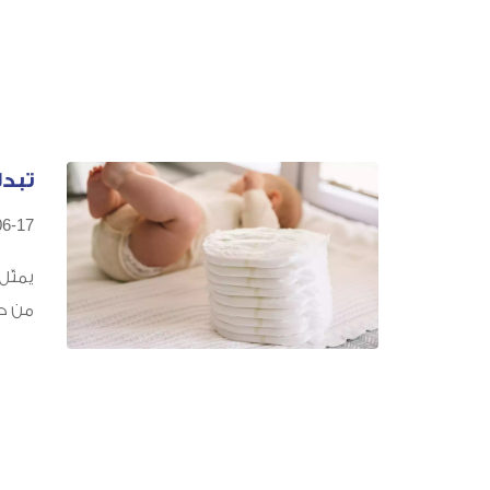
تبدل
06-17
يمثّل
من حي