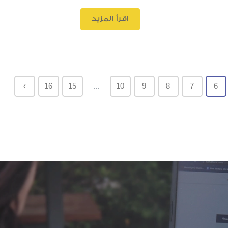
اقرأ المزيد
›
16
15
...
10
9
8
7
6