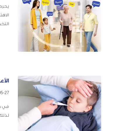
يحرص
الاهت
التخ
الأع
05-27
في طب
لذلك 