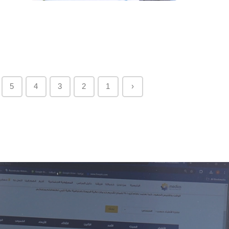
5
4
3
2
1
‹